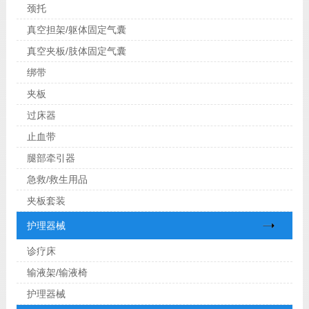
颈托
真空担架/躯体固定气囊
真空夹板/肢体固定气囊
绑带
夹板
过床器
止血带
腿部牵引器
急救/救生用品
夹板套装
护理器械
诊疗床
输液架/输液椅
护理器械