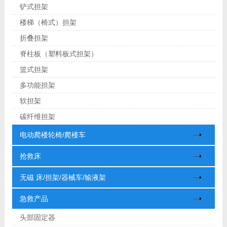
铲式担架
楼梯（椅式）担架
折叠担架
脊柱板（塑料板式担架）
篮式担架
多功能担架
软担架
碳纤维担架
电动爬楼轮椅/爬楼车
抢救床
无磁 床/担架/器械车/输液架
急救产品
头部固定器