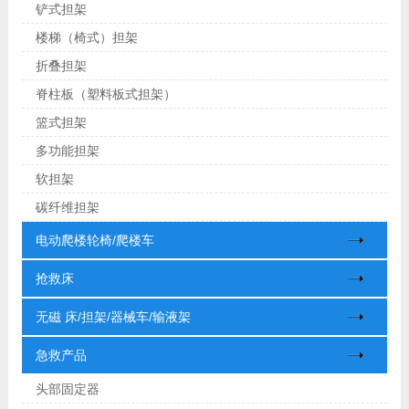
铲式担架
楼梯（椅式）担架
折叠担架
脊柱板（塑料板式担架）
篮式担架
多功能担架
软担架
碳纤维担架
电动爬楼轮椅/爬楼车
抢救床
无磁 床/担架/器械车/输液架
急救产品
头部固定器