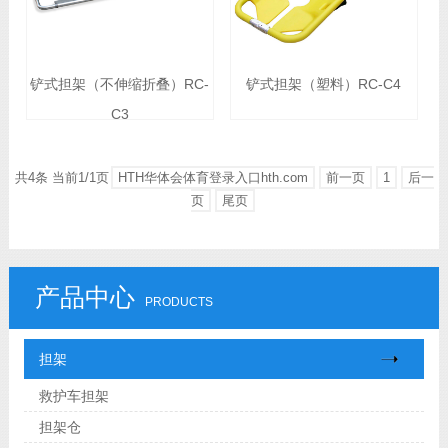
铲式担架（不伸缩折叠）RC-
铲式担架（塑料）RC-C4
C3
共4条 当前1/1页
HTH华体会体育登录入口hth.com
前一页
1
后一
页
尾页
产品中心
PRODUCTS
担架
救护车担架
担架仓