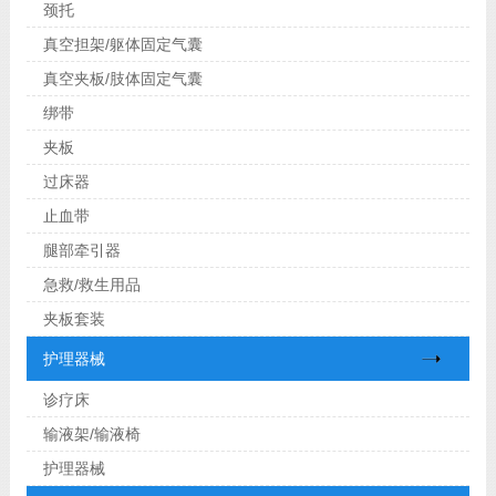
颈托
真空担架/躯体固定气囊
真空夹板/肢体固定气囊
绑带
夹板
过床器
止血带
腿部牵引器
急救/救生用品
夹板套装
护理器械
诊疗床
输液架/输液椅
护理器械