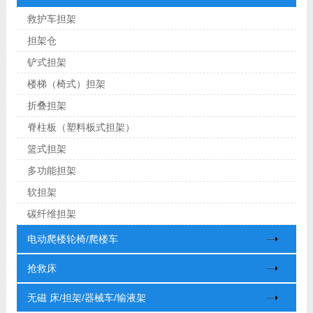
救护车担架
担架仓
铲式担架
楼梯（椅式）担架
折叠担架
脊柱板（塑料板式担架）
篮式担架
多功能担架
软担架
碳纤维担架
电动爬楼轮椅/爬楼车
抢救床
无磁 床/担架/器械车/输液架