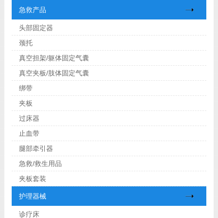
急救产品
头部固定器
颈托
真空担架/躯体固定气囊
真空夹板/肢体固定气囊
绑带
夹板
过床器
止血带
腿部牵引器
急救/救生用品
夹板套装
护理器械
诊疗床