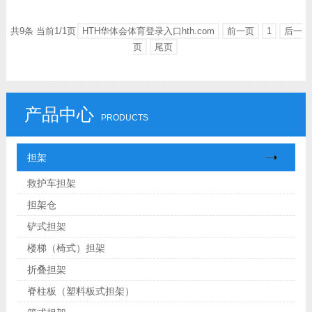
共9条 当前1/1页
HTH华体会体育登录入口hth.com
前一页
1
后一
页
尾页
产品中心
PRODUCTS
担架
救护车担架
担架仓
铲式担架
楼梯（椅式）担架
折叠担架
脊柱板（塑料板式担架）