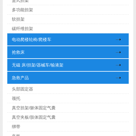
篮式担架
多功能担架
软担架
碳纤维担架
电动爬楼轮椅/爬楼车
抢救床
无磁 床/担架/器械车/输液架
急救产品
头部固定器
颈托
真空担架/躯体固定气囊
真空夹板/肢体固定气囊
绑带
夹板