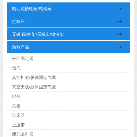
电动爬楼轮椅/爬楼车
抢救床
无磁 床/担架/器械车/输液架
急救产品
头部固定器
颈托
真空担架/躯体固定气囊
真空夹板/肢体固定气囊
绑带
夹板
过床器
止血带
腿部牵引器